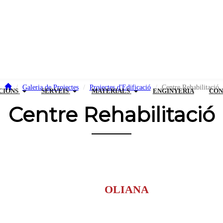
Galeria de Projectes
Projectes d'Edificació
Centre Rehabilitació
CIONS
SERVEIS
MATERIALS
ENGINYERIA
CON
Centre Rehabilitació
OLIANA