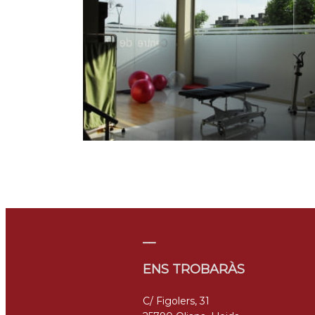
__
ENS TROBARÀS
C/ Figolers, 31