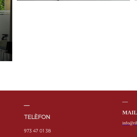
__
__
MAI
TELÈFON
info@rib
973 47 01 38