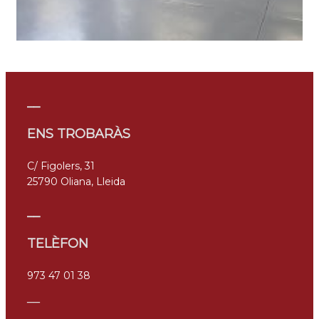
__
ENS TROBARÀS
C/ Figolers, 31
25790 Oliana, Lleida
__
TELÈFON
973 47 01 38
__