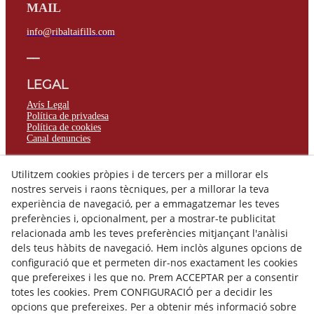
MAIL
info@ribaltaifills.com
__
LEGAL
Avís Legal
Política de privadesa
Política de cookies
Canal denuncies
Utilitzem cookies pròpies i de tercers per a millorar els
nostres serveis i raons tècniques, per a millorar la teva
© 08/2026 Ribalta Construccions - Tots els drets reservats.
experiència de navegació, per a emmagatzemar les teves
preferències i, opcionalment, per a mostrar-te publicitat
relacionada amb les teves preferències mitjançant l'anàlisi
dels teus hàbits de navegació. Hem inclòs algunes opcions de
configuració que et permeten dir-nos exactament les cookies
que prefereixes i les que no. Prem ACCEPTAR per a consentir
totes les cookies. Prem CONFIGURACIÓ per a decidir les
opcions que prefereixes. Per a obtenir més informació sobre