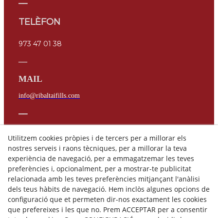
__
TELÈFON
973 47 01 38
__
MAIL
info@ribaltaifills.com
__
LEGAL
Utilitzem cookies pròpies i de tercers per a millorar els
Avís Legal
nostres serveis i raons tècniques, per a millorar la teva
Política de privadesa
experiència de navegació, per a emmagatzemar les teves
Política de cookies
preferències i, opcionalment, per a mostrar-te publicitat
Canal denuncies
relacionada amb les teves preferències mitjançant l'anàlisi
dels teus hàbits de navegació. Hem inclòs algunes opcions de
configuració que et permeten dir-nos exactament les cookies
que prefereixes i les que no. Prem ACCEPTAR per a consentir
© 08/2026 Ribalta Construccions - Tots els drets reservats.