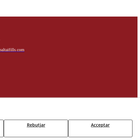
L
altaifills.com
Rebutjar
Acceptar