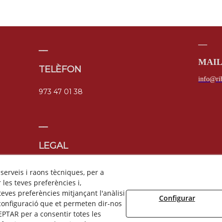
__
__
MAI
TELÈFON
info@rib
973 47 01 38
__
LEGAL
Avís Legal
Política de privadesa
 serveis i raons tècniques, per a
Política de cookies
les teves preferències i,
Canal denuncies
eves preferències mitjançant l'anàlisi
Configurar
configuració que et permeten dir-nos
PTAR per a consentir totes les